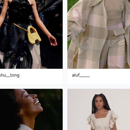
shu__tong
aluf_____